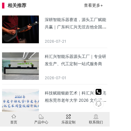
相关推荐
查看更多+
深耕智能乐器赛道，源头工厂赋能
共赢｜广东科汇兴无弦吉他全国招
商
2026-07-21
科汇兴智能乐器源头工厂｜专业研
发生产、代工定制一站式服务商
2026-07-01
科技赋能银龄艺术｜科汇兴受邀亮
相东莞市老年大学 2026 文化艺术
周 莞韵银龄・艺展芳华，智能乐器
2026-06-29
点亮银发音乐时光
首页
产品中心
乐器定制
联系我们
广东科汇兴科技有限公司工厂介绍