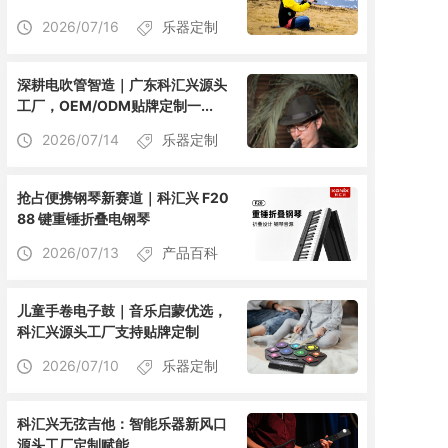
2026/07/16
乐器定制
深耕电吹管智造｜广东科汇兴源头
工厂，OEM/ODM贴牌定制一...
2026/07/14
乐器定制
抢占便携钢琴新赛道｜科汇兴 F20
88 键重锤折叠电钢琴
2026/07/13
产品百科
儿童手卷电子鼓｜音乐启蒙优选，
科汇兴源头工厂支持贴牌定制
2026/07/10
乐器定制
科汇兴无弦吉他：智能乐器新风口
源头工厂定制赋能